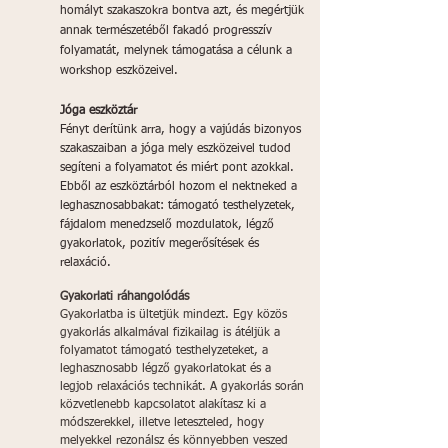
homályt szakaszokra bontva azt, és megértjük
annak természetéből fakadó progresszív
folyamatát, melynek támogatása a célunk a
workshop eszközeivel.
Jóga eszköztár
Fényt derítünk arra, hogy a vajúdás bizonyos
szakaszaiban a jóga mely eszközeivel tudod
segíteni a folyamatot és miért pont azokkal.
Ebből az eszköztárból hozom el nektneked a
leghasznosabbakat: támogató testhelyzetek,
fájdalom menedzselő mozdulatok, légző
gyakorlatok, pozitív megerősítések és
relaxáció.
Gyakorlati ráhangolódás
Gyakorlatba is ültetjük mindezt. Egy közös
gyakorlás alkalmával fizikailag is átéljük a
folyamatot támogató testhelyzeteket, a
leghasznosabb légző gyakorlatokat és a
legjob relaxációs technikát. A gyakorlás során
közvetlenebb kapcsolatot alakítasz ki a
módszerekkel, illetve leteszteled, hogy
melyekkel rezonálsz és könnyebben veszed