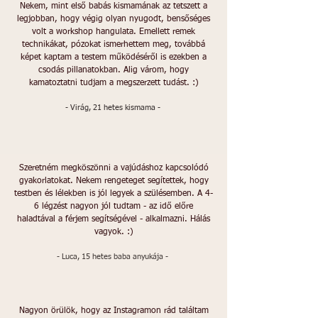
Nekem, mint első babás kismamának az tetszett a
legjobban, hogy végig olyan nyugodt, bensőséges
volt a workshop hangulata. Emellett remek
technikákat, pózokat ismerhettem meg, továbbá
képet kaptam a testem működéséről is ezekben a
csodás pillanatokban. Alig várom, hogy
kamatoztatni tudjam a megszerzett tudást. :)
- Virág, 21 hetes kismama -
Szeretném megköszönni a vajúdáshoz kapcsolódó
gyakorlatokat. Nekem rengeteget segítettek, hogy
testben és lélekben is jól legyek a szülésemben. A 4-
6 légzést nagyon jól tudtam - az idő előre
haladtával a férjem segítségével - alkalmazni. Hálás
vagyok. :)
- Luca, 15 hetes baba anyukája -
Nagyon örülök, hogy az Instagramon rád találtam