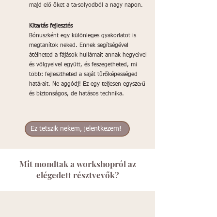
majd elő őket a tarsolyodból a nagy napon
.
Kitartás fejlesztés
Bónuszként egy különleges gyakorlatot is
megtanítok neked. Ennek segítségével
átélheted a fájások hullámait annak hegyeivel
és völgyeivel együtt, és feszegetheted, mi
több: fejlesztheted a saját tűrőképességed
határait. Ne aggódj! Ez egy teljesen egyszerű
és biztonságos, de hatásos technika.
Ez tetszik nekem, jelentkezem!
Mit mondtak a workshopról az
elégedett résztvevők?