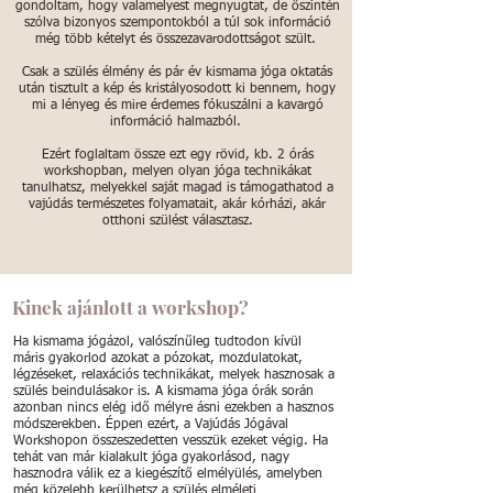
gondoltam, hogy valamelyest megnyugtat, de őszintén
szólva bizonyos szempontokból a túl sok információ
még több kételyt és összezavarodottságot szült.
Csak a szülés élmény és pár év kismama jóga oktatás
után tisztult a kép és kristályosodott ki bennem, hogy
mi a lényeg és mire érdemes fókuszálni a kavargó
információ halmazból.
Ezért foglaltam össze ezt egy rövid, kb. 2 órás
workshopban, melyen olyan jóga technikákat
tanulhatsz, melyekkel saját magad is támogathatod a
vajúdás természetes folyamatait, akár kórházi, akár
otthoni szülést választasz.
Kinek ajánlott a workshop?
Ha kismama jógázol, valószínűleg tudtodon kívül
máris gyakorlod azokat a pózokat, mozdulatokat,
légzéseket, relaxációs technikákat, melyek hasznosak a
szülés beindulásakor is. A kismama jóga órák során
azonban nincs elég idő mélyre ásni ezekben a hasznos
módszerekben. Éppen ezért, a Vajúdás Jógával
Workshopon összeszedetten vesszük ezeket végig. Ha
tehát van már kialakult jóga gyakorlásod, nagy
hasznodra válik ez a kiegészítő elmélyülés, amelyben
még közelebb kerülhetsz a szülés elméleti