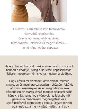
A klasszikus szülésfelkészítő tanfolyamok
hiánypótló kiegészítője.
Csak a leghasznosabb légzések,
testhelyzetek, relaxáció és megerősítések...
...mind-mind jógára alapozva.
Ha első babád hordod most a szíved alatt, biztos sok
benned a kérdőjel, főleg a szüléssel kapcsolatosan.
Teljesen megértem, én is voltam ebben a cipőben.
Hogy készül fel az ember lánya valami teljesen
ismeretlen és meghatározhatatlan nehézségi fokú és
lefolyású eseményre? Az én megoldásom erre
várandósan az összes létező modern szülésről szóló
könyv, a kismama jóga könyvek, az idősebb női
generáció tanácsainak meghallgatása és a
szülésfelkészítő tanfolyamok voltak. Összeollóztam
magamnak azt a mennyiségű tudást, ami úgy