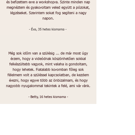
és befizettem erre a workshopra. Szinte minden nap
megnéztem és gyakoroltam veled együtt a pózokat,
légzéseket. Szerintem sokat fog segíteni a nagy
napon.
- Éva, 35 hetes kismama -
Még sok időm van a szülésig ... de már most úgy
érzem, hogy a videódnak köszönhetően sokkal
felkészültebb vagyok, mint valaha is gondoltam,
hogy lehetek. Fiatalabb koromban főleg sok
félelmem volt a szüléssel kapcsolatban, de kezdem
érezni, hogy egyre több az önbizalmam, és hogy
nagyobb nyugalommal tekintek a felé, ami vár ránk.
- Betty, 16 hetes kismama -