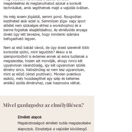
megértéséhez és megtanulhatod azokat a konkrét
technikákat, amik segíthetnek majd a vajúdás óráiban.
Ha még sosem jógáztál, semmi gond. Nyugodtan
kezdheted akár ezzel is. Semmilyen jóga- vagy sport
előélet nem szükséges ehhez a workshophoz és a
benne foglaltak elsajátításához. Az elmélyülés anyaga
direkt úgy lett tervezve, hogy mindenki számára
befogadható legyen.
Nem az első babád várod, de úgy érzed szeretnél több
kontrollal szülni, mint legutóbb? Akkor a te
szempontodból is érdemes ennek az extra tudásnak a
megszerzése, hiszen azt mondják, ahogy nincs két
ugyanolyan várandósság, így két ugyanolyan szülés
élmény sincs. Valószínűleg ez nem lesz ugyanolyan,
mint az előző (értsd pozitívan). Minden praktikus
eszköz, mely hozzásegíthet egy szép és kellemes
emlékű szülés élményhez, csak hasznodra válhat.
Mivel gazdagodsz az elmélyülésen?
Elméleti alapok
Magabiztosságod elméleti tudás megszerzésére
alapozzuk. Eloszlatjuk a vajúdást körüllengő