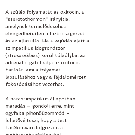
A szülés folyamatát az oxitocin, a 
"szeretethormon" irányítja, 
amelynek termelődéséhez 
elengedhetetlen a biztonságérzet 
és az ellazulás. Ha a vajúdás alatt a 
szimpatikus idegrendszer 
(stresszválasz) kerül túlsúlyba, az 
adrenalin gátolhatja az oxitocin 
hatását, ami a folyamat 
lassulásához vagy a fájdalomérzet 
fokozódásához vezethet.
A paraszimpatikus állapotban 
maradás – gondolj erre, mint 
egyfajta pihenőüzemmód – 
lehetővé teszi, hogy a test 
hatékonyan dolgozzon a 
méhösszehúzódásokkal 