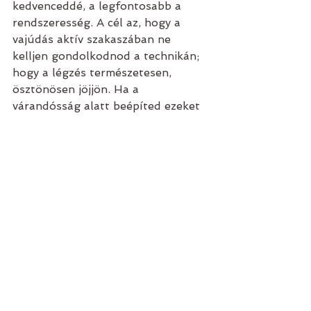
kedvenceddé, a legfontosabb a 
rendszeresség. A cél az, hogy a 
vajúdás aktív szakaszában ne 
kelljen gondolkodnod a technikán; 
hogy a légzés természetesen, 
ösztönösen jöjjön. Ha a 
várandósság alatt beépíted ezeket 
a napi rutinodba, a szülőszobán a 
légzésed lesz a legbiztosabb 
támaszod, amely átsegít a 
hullámokon és segít megőrizni a 
belső békédet.
Tedd zsebre ezt a kuponkódot, 
hogy a videótár új tagjaként 10% 
kedvezménnyel indítsd a tagságod: 
UJ10