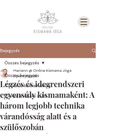
Bejegyzés
Összes bejegyzés
Mariann @ Online Kismama Jóga
Összes bejegyzés
3 perc olvasás
Légzés és idegrendszeri
Tudástár kismamáknak
egyensúly kismamaként: A
Tudástár szülés után
három legjobb technika
várandósság alatt és a
szülőszobán