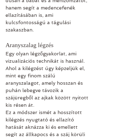
dúsan a babát és a méhizomzatot, 
hanem segít a medencefenék 
ellazításában is, ami 
kulcsfontosságú a tágulási 
szakaszban.
Aranyszalag légzés
Egy olyan légzőgyakorlat, ami 
vizualizációs technikát is használ. 
Ahol a kilégzést úgy képzeljük el, 
mint egy finom szálú 
aranyszalagot, amely hosszan és 
puhán lebegve távozik a 
szájüregből az ajkak között nyitott 
kis résen át. 
Ez a módszer ismét a hosszított 
kilégzés nyugtató és ellazító 
hatását aknázza ki és emellett 
segít az állkapocs és a száj körüli 